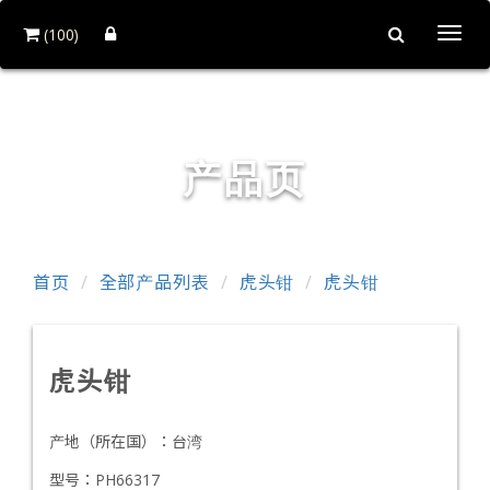
(100)
Togg
navi
铨力金属有限公司
产品页
首页
全部产品列表
虎头钳
虎头钳
虎头钳
产地（所在国）：
台湾
型号：
PH66317