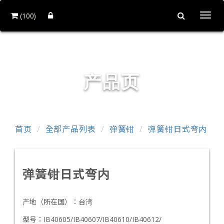
(100)
Togg
navi
铨力金属有限公司
产品页
首页
全部产品列表
弹簧钳
弹簧钳日式弯内
弹簧钳日式弯内
产地（所在国）：
台湾
型号：
IB40605/IB40607/IB40610/IB40612/