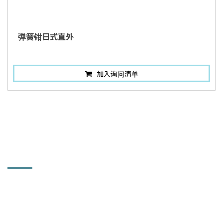
弹簧钳日式直外
加入询问清单
联络讯息
铨力金属有限公司
514 彰化县溪湖镇中竹里大溪路一段102巷92号
886-4-881-5753