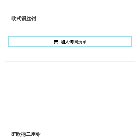
欧式钢丝钳
加入询问清单
8"欧柄三用钳