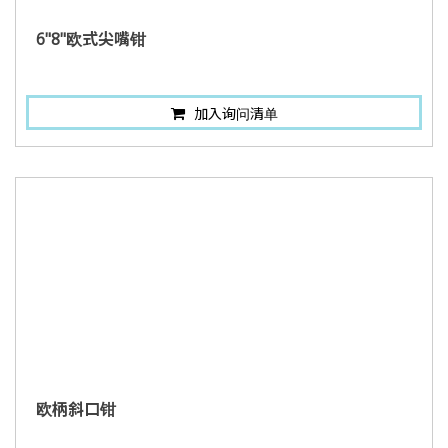
6"8"欧式尖嘴钳
加入询问清单
欧柄斜口钳