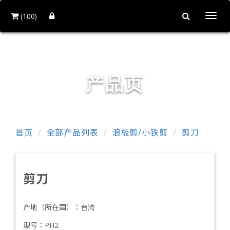
(100)
Togg
navi
铨力金属有限公司
产品页
首页
全部产品列表
浪板剪/小铁剪
剪刀
剪刀
产地（所在国）：
台湾
型号：
PH2