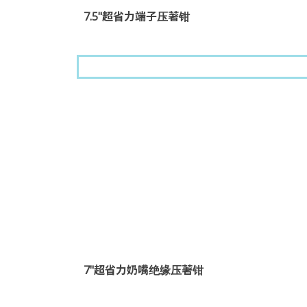
7.5"超省力端子压著钳
7"超省力奶嘴绝缘压著钳