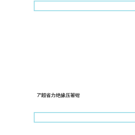
7"超省力绝缘压著钳