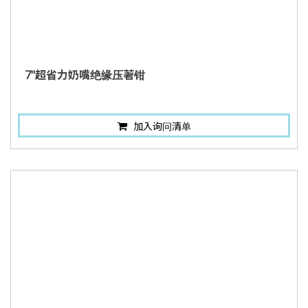
7"超省力奶嘴绝缘压著钳
加入询问清单