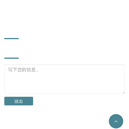
power372@ms56.hinet.net
www.powerhard.com.tw
工厂资讯
立即询问
送出