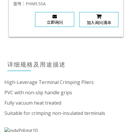
型号：
PHM5.5SA
立即询问
加入询问清单
详细规格及用途描述
High-Leverage Terminal Crimping Pliers
PVC with non-slip handle grips
Fully vacuum heat treated
Suitable for crimping non-insulated terminals