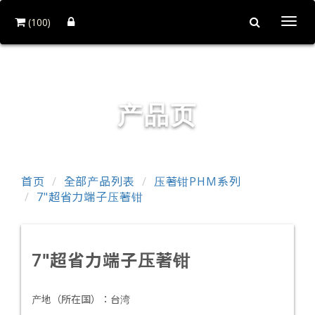
(100)
Togg
navi
铨力金属有限公司
产品页
首页
全部产品列表
压著钳PHM系列
7"超省力端子压著钳
7"超省力端子压著钳
产地（所在国）：
台湾