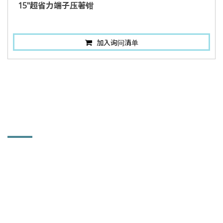
15"超省力端子压著钳
加入询问清单
联络讯息
铨力金属有限公司
514 彰化县溪湖镇中竹里大溪路一段102巷92号
886-4-881-5753
886-4-882-1867
sales168@powerhard.com.tw