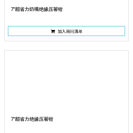
7"超省力奶嘴绝缘压著钳
加入询问清单
7"超省力绝缘压著钳