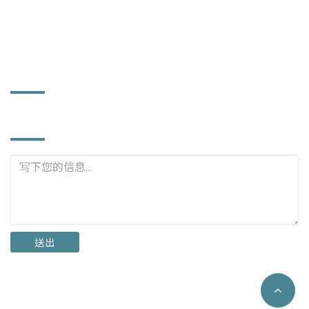
power372@ms56.hinet.net
www.powerhard.com.tw
工厂资讯
立即询问
送出