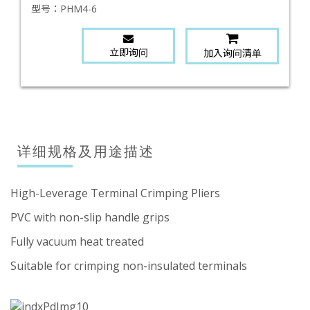
型号：
PHM4-6
立即询问
加入询问清单
详细规格及用途描述
High-Leverage Terminal Crimping Pliers
PVC with non-slip handle grips
Fully vacuum heat treated
Suitable for crimping non-insulated terminals