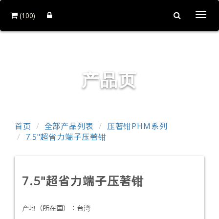
(100)
Togg
navi
铨力金属有限公司
产品页
首页
全部产品列表
压著钳PHM系列
7.5"超省力端子压著钳
7.5"超省力端子压著钳
产地（所在国）：
台湾