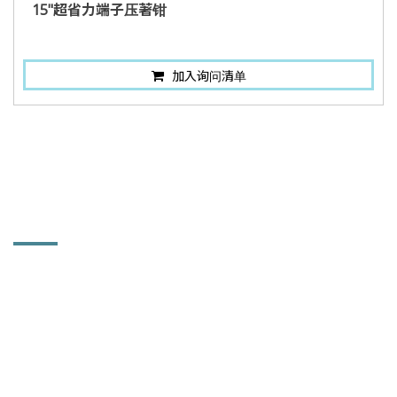
15"超省力端子压著钳
加入询问清单
联络讯息
铨力金属有限公司
514 彰化县溪湖镇中竹里大溪路一段102巷92号
886-4-881-5753
886-4-882-1867
sales168@powerhard.com.tw