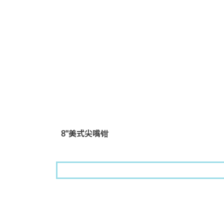
8"美式尖嘴钳