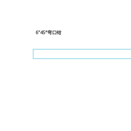
6"45°弯口钳