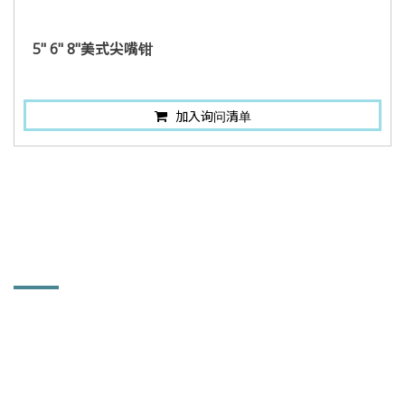
5" 6" 8"美式尖嘴钳
加入询问清单
联络讯息
铨力金属有限公司
514 彰化县溪湖镇中竹里大溪路一段102巷92号
886-4-881-5753