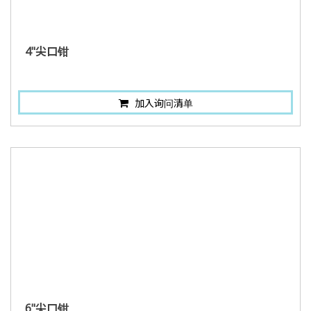
4"尖口钳
加入询问清单
6"尖口钳