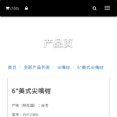
(100)
Togg
navi
铨力金属有限公司
产品页
首页
全部产品列表
尖嘴钳
6"美式尖嘴钳
6"美式尖嘴钳
产地（所在国）：
台湾
型号：
PH12406