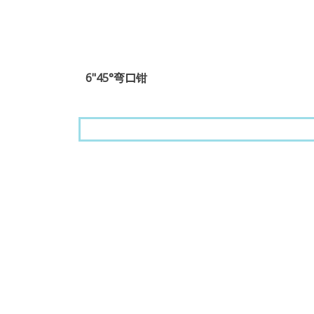
6"45°弯口钳