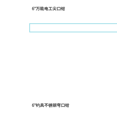
6"万能电工尖口钳
6"钓具不锈钢弯口钳