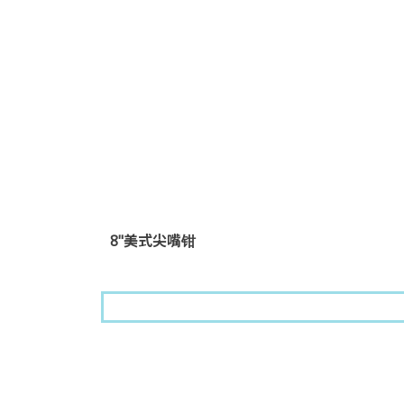
8"美式尖嘴钳