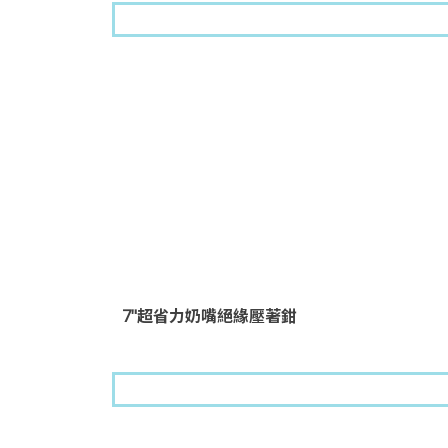
7"超省力奶嘴絕緣壓著鉗