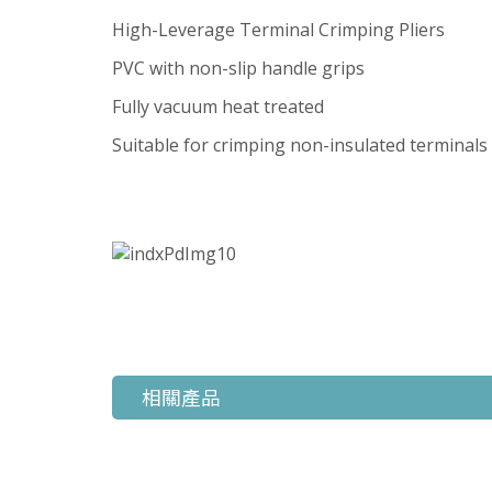
High-Leverage Terminal Crimping Pliers
PVC with non-slip handle grips
Fully vacuum heat treated
Suitable for crimping non-insulated terminals
相關產品