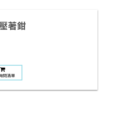
子壓著鉗
詢問清單