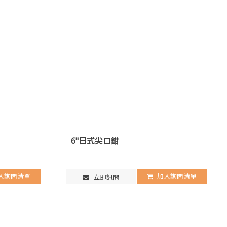
6"日式尖口鉗
入詢問清單
加入詢問清單
立即訊問