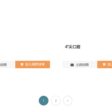
4"尖口鉗
加入詢問清單
加
訊問
立即訊問
1
2