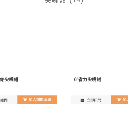
8"電鉻尖嘴鉗
6"省力尖嘴鉗
加入詢問清單
加
訊問
立即訊問