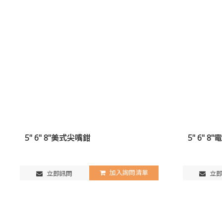
5" 6" 8"美式尖嘴鉗
5" 6" 
加入詢問清單
立即訊問
立即