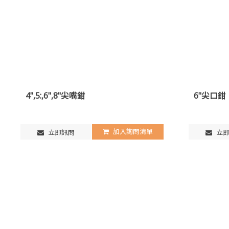
4",5:,6",8"尖嘴鉗
6"尖口鉗
加入詢問清單
立即訊問
立即