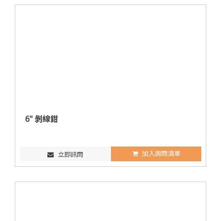
6" 剝線鉗
加入詢問清單
立即訊問