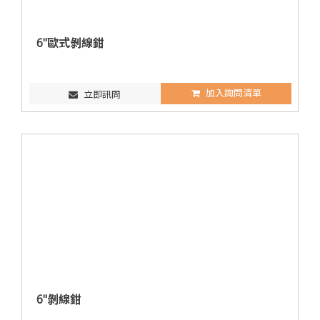
6"歐式剝線鉗
加入詢問清單
立即訊問
6"剝線鉗