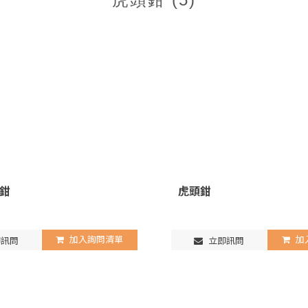
環鉗
虎頭鉗
加入詢問清單
加
訊問
立即訊問