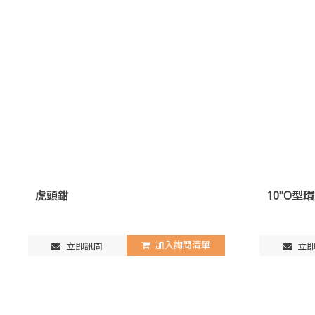
虎頭鉗
10"O型
加入詢問清單
立即訊問
立即