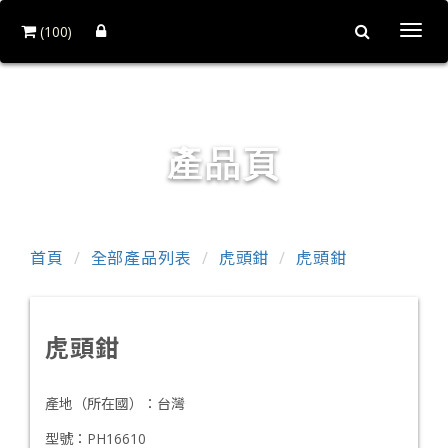
(100)
Togg
navi
銓力金屬有限公司
產品頁
首頁
全部產品列表
虎頭鉗
虎頭鉗
虎頭鉗
產地（所在國）：
台灣
型號：
PH16610