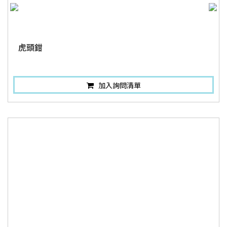
虎頭鉗
加入詢問清單