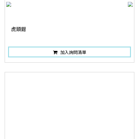
虎頭鉗
加入詢問清單