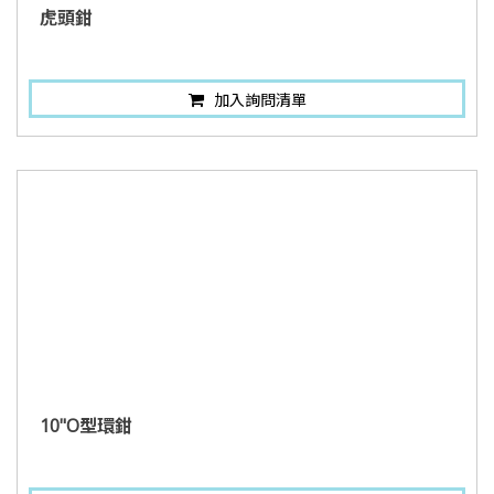
虎頭鉗
加入詢問清單
10"O型環鉗