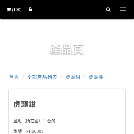
(100)
Togg
navi
銓力金屬有限公司
產品頁
首頁
全部產品列表
虎頭鉗
虎頭鉗
虎頭鉗
產地（所在國）：
台灣
型號：
PH66308