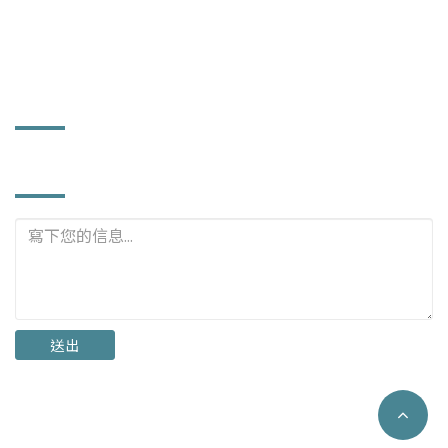
power372@ms56.hinet.net
www.powerhard.com.tw
工廠資訊
立即詢問
送出