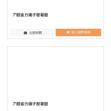
7"超省力端子壓著鉗
加入詢問清單
立即訊問
7"超省力端子壓著鉗