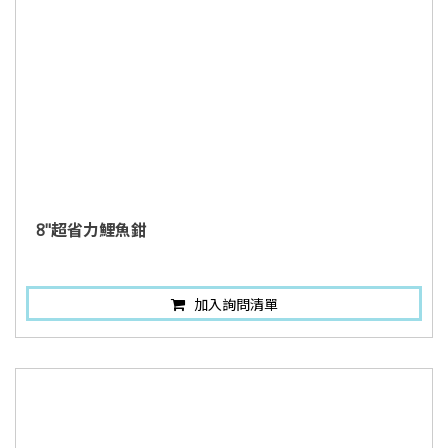
8"超省力鯉魚鉗
加入詢問清單