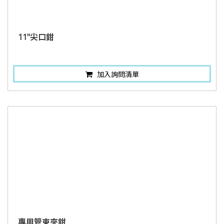
11"尖口鉗
加入詢問清單
專用管束夾鉗