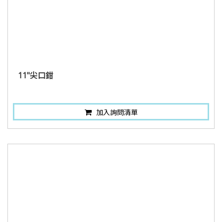
11"尖口鉗
加入詢問清單