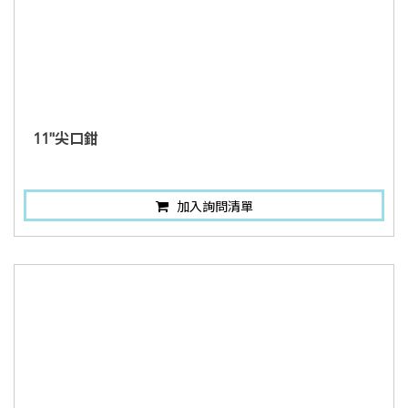
11"尖口鉗
加入詢問清單