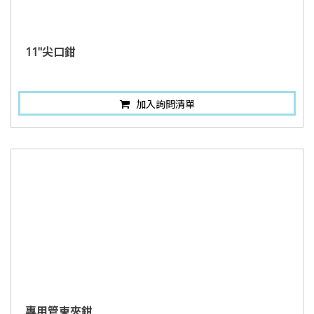
11"尖口鉗
加入詢問清單
專用管束夾鉗