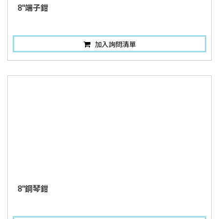
8"端子鉗
加入詢問清單
8"鋼琴鉗