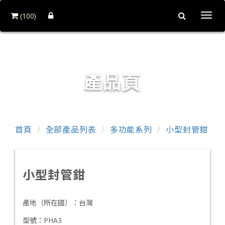
(100)
Togg
navi
銓力金屬有限公司
產品頁
首頁
全部產品列表
多功能系列
小型封管鉗
小型封管鉗
產地（所在國）：
台灣
型號：
PHA3