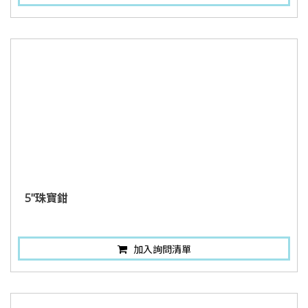
5"珠寶鉗
加入詢問清單