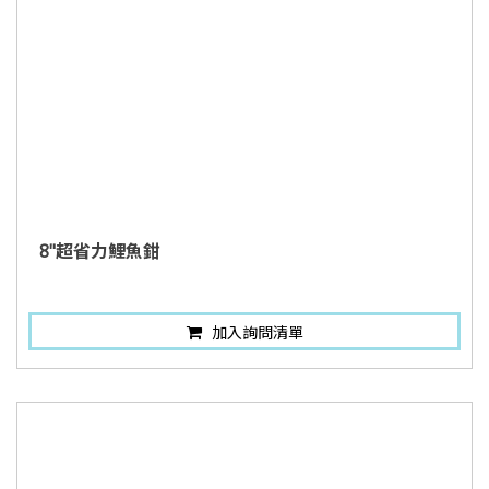
8"超省力鯉魚鉗
加入詢問清單